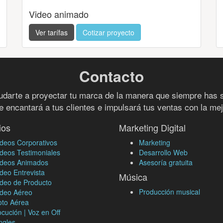
Video animado
Ver tarífas
Cotizar proyecto
Contacto
arte a proyectar tu marca de la manera que siempre has 
e encantará a tus clientes e impulsará tus ventas con la mej
ios
Marketing Digital
deos Corporativos
Marketing
deos Testimoniales
Desarrollo Web
ideos Animados
Asesoría gratuita
deo Entrevista
Música
ideo de Producto
Producción musical
ideo Aéreo
oto Aérea
cución | Voz en Off
ngles