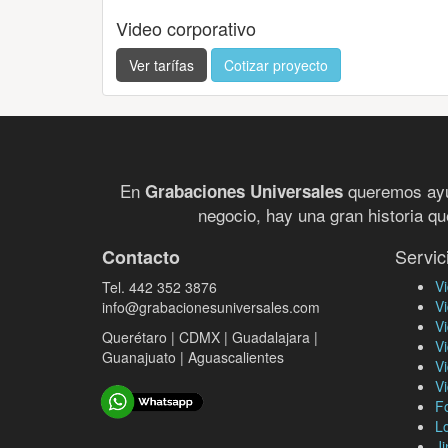
Video corporativo
Ver tarífas
Cotizar proyecto
En
queremos ayud
Grabaciones Universales
negocio, hay una gran historia qu
Servic
Contacto
Vi
Tel. 442 352 3876
Vi
info@grabacionesuniversales.com
V
Querétaro | CDMX | Guadalajara |
Vi
Guanajuato | Aguascalientes
V
V
F
Lo
Ji