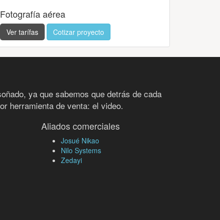
Fotografía aérea
Ver tarífas
Cotizar proyecto
soñado, ya que sabemos que detrás de cada
or herramienta de venta: el video.
Aliados comerciales
Josué Nikao
Nilo Systems
Zedayi